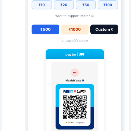
₹10
₹20
₹50
₹100
Want to support more? 🙏
₹500
₹1000
Custom ₹
or scan QR below
paytm
|
UPI