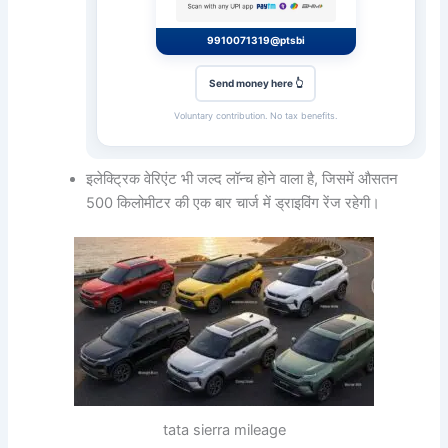
9910071319@ptsbi
Send money here 👆
Voluntary contribution. No tax benefits.
इलेक्ट्रिक वेरिएंट भी जल्द लॉन्च होने वाला है, जिसमें औसतन
500 किलोमीटर की एक बार चार्ज में ड्राइविंग रेंज रहेगी।
tata sierra mileage