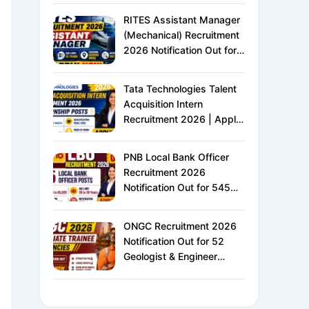
XVI | Eligibility, Exam
RITES Assistant Manager
Pattern, Salary &
(Mechanical) Recruitment
Complete Details
2026 Notification Out for
24 Vacancies | Apply
Online for Ministry of
Tata Technologies Talent
Railways PSU Jobs
Acquisition Intern
Recruitment 2026 | Apply
Online for HR Internship |
MBA HR Freshers Eligible
PNB Local Bank Officer
Recruitment 2026
Notification Out for 545
Vacancies | Apply Online
for Punjab National Bank
ONGC Recruitment 2026
LBO Jobs
Notification Out for 52
Geologist & Engineer
Vacancies | Apply Online
for E1 Level Executive
Posts