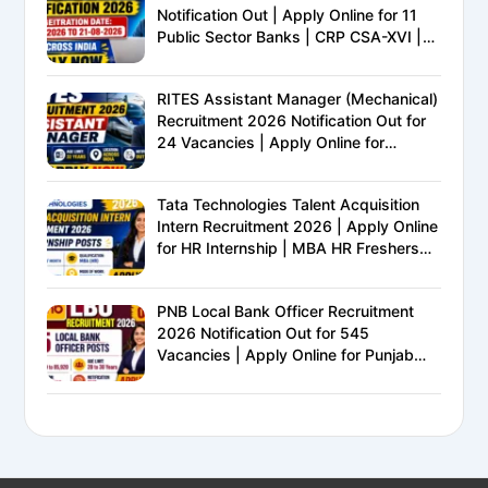
Notification Out | Apply Online for 11
Public Sector Banks | CRP CSA-XVI |
Eligibility, Exam Pattern, Salary &
Complete Details
RITES Assistant Manager (Mechanical)
Recruitment 2026 Notification Out for
24 Vacancies | Apply Online for
Ministry of Railways PSU Jobs
Tata Technologies Talent Acquisition
Intern Recruitment 2026 | Apply Online
for HR Internship | MBA HR Freshers
Eligible
PNB Local Bank Officer Recruitment
2026 Notification Out for 545
Vacancies | Apply Online for Punjab
National Bank LBO Jobs