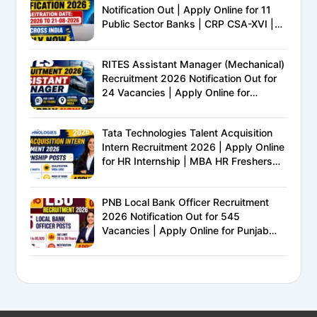
Notification Out | Apply Online for 11
Public Sector Banks | CRP CSA-XVI |
Eligibility, Exam Pattern, Salary &
Complete Details
RITES Assistant Manager (Mechanical)
Recruitment 2026 Notification Out for
24 Vacancies | Apply Online for
Ministry of Railways PSU Jobs
Tata Technologies Talent Acquisition
Intern Recruitment 2026 | Apply Online
for HR Internship | MBA HR Freshers
Eligible
PNB Local Bank Officer Recruitment
2026 Notification Out for 545
Vacancies | Apply Online for Punjab
National Bank LBO Jobs